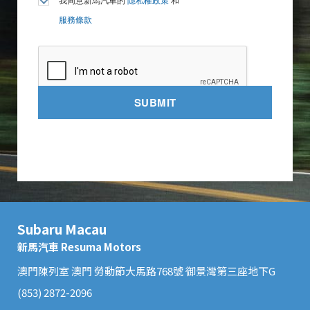
我同意新馬汽車的
隱私權政策
和
服務條款
SUBMIT
Subaru Macau
新馬汽車 Resuma Motors
澳門陳列室 澳門 勞動節大馬路768號 御景灣第三座地下G
(853) 2872-2096